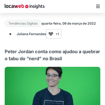
Tendências Digitais
quarta-feira, 09 de março de 2022
ARTIGOS
Juliana Fernandes
+1
MATERIAIS GRATUITOS
Peter Jordan conta como ajudou a quebrar
ESTUDOS
o tabu do “nerd” no Brasil
CASES DE SUCESSO
LOCAWEB.COM.BR