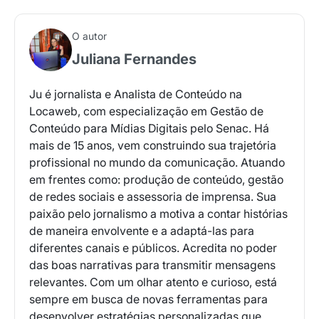
O autor
Juliana Fernandes
Receba os melhores insights da Locaweb
Ju é jornalista e Analista de Conteúdo na
Locaweb, com especialização em Gestão de
Tendências e materiais exclusivos do mercado
Conteúdo para Mídias Digitais pelo Senac. Há
digital que valem a leitura.
mais de 15 anos, vem construindo sua trajetória
Nome
profissional no mundo da comunicação. Atuando
em frentes como: produção de conteúdo, gestão
de redes sociais e assessoria de imprensa. Sua
E-mail
paixão pelo jornalismo a motiva a contar histórias
de maneira envolvente e a adaptá-las para
diferentes canais e públicos. Acredita no poder
das boas narrativas para transmitir mensagens
Selecione sua área de atuação
relevantes. Com um olhar atento e curioso, está
sempre em busca de novas ferramentas para
desenvolver estratégias personalizadas que