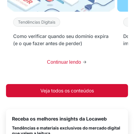
Tendências Digitais
Ten
Como verificar quando seu domínio expira
Domí
(e o que fazer antes de perder)
impo
Continuar lendo
Veja todos os conteúdos
Receba os melhores insights da Locaweb
Tendências e materiais exclusivos do mercado digital
que valem a leitura.