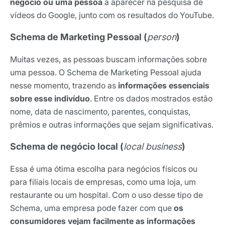
negócio ou uma pessoa
a aparecer na pesquisa de
Nome
vídeos do Google, junto com os resultados do YouTube.
Schema de Marketing Pessoal (
person
)
E-mail
Muitas vezes, as pessoas buscam informações sobre
uma pessoa. O Schema de Marketing Pessoal ajuda
nesse momento, trazendo as
informações essenciais
Selecione sua área de atuação
sobre esse indivíduo
. Entre os dados mostrados estão
nome, data de nascimento, parentes, conquistas,
prêmios e outras informações que sejam significativas.
*Ao assinar nossa newsletter, você concorda em receber
nossas comunicações e está de acordo com as nossas
Schema de negócio local (
local business
)
Políticas de Privacidade
Essa é uma ótima escolha para negócios físicos ou
Assinar newsletter
para filiais locais de empresas, como uma loja, um
restaurante ou um hospital. Com o uso desse tipo de
Schema, uma empresa pode fazer com que
os
consumidores vejam facilmente as informações