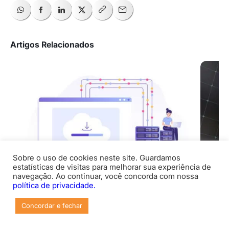
Artigos Relacionados
Sobre o uso de cookies neste site. Guardamos
estatísticas de visitas para melhorar sua experiência de
navegação. Ao continuar, você concorda com nossa
política de privacidade.
DE
DEV & Infraestrutura
Concordar e fechar
Nuve
O que é servidor? VPS explicado e como
melh