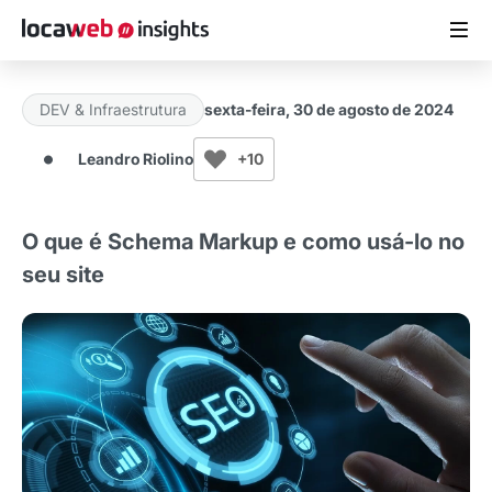
DEV & Infraestrutura
sexta-feira, 30 de agosto de 2024
ARTIGOS
Leandro Riolino
+10
MATERIAIS GRATUITOS
O que é Schema Markup e como usá-lo no
ESTUDOS
seu site
CASES DE SUCESSO
LOCAWEB.COM.BR