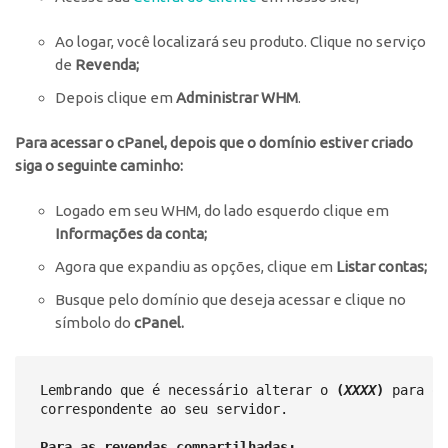
Ao logar, você localizará seu produto. Clique no serviço
de
Revenda;
Depois clique em
Administrar WHM
.
Para acessar o cPanel, depois que o domínio estiver criado
siga o seguinte caminho:
Logado em seu WHM, do lado esquerdo clique em
Informações da conta;
Agora que expandiu as opções, clique em
Listar contas;
Busque pelo domínio que deseja acessar e clique no
símbolo do
cPanel.
Lembrando que é necessário alterar o 
(
XXXX
)
 para o 
correspondente ao seu servidor.

Para as revendas compartilhadas: 