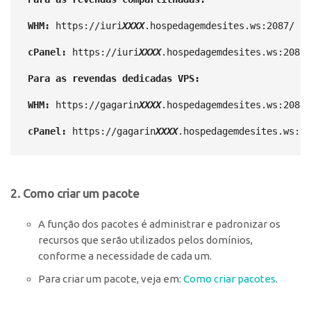
WHM:
 https://iuri
XXXX
.hospedagemdesites.ws:2087/

cPanel:
 https://iuri
XXXX
.hospedagemdesites.ws:2083/

Para as revendas dedicadas VPS: 
WHM:
 https://gagarin
XXXX
.hospedagemdesites.ws:2087/

cPanel:
 https://gagarin
XXXX
.hospedagemdesites.ws:20
2. Como criar um pacote
A função dos pacotes é administrar e padronizar os
recursos que serão utilizados pelos domínios,
conforme a necessidade de cada um.
Para criar um pacote, veja em:
Como criar pacotes
.