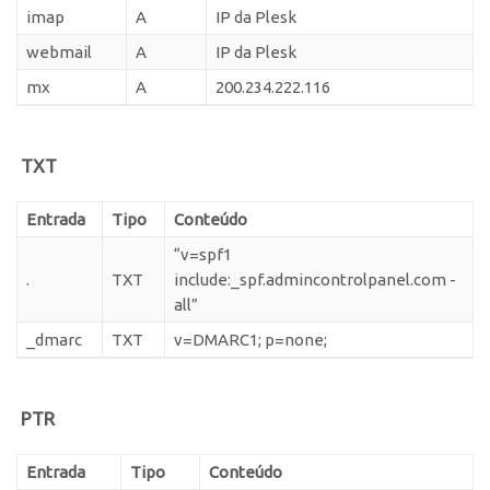
imap
A
IP da Plesk
webmail
A
IP da Plesk
mx
A
200.234.222.116
TXT
Entrada
Tipo
Conteúdo
“v=spf1
.
TXT
include:_spf.admincontrolpanel.com -
all”
_dmarc
TXT
v=DMARC1; p=none;
PTR
Entrada
Tipo
Conteúdo