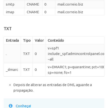
smtp
CNAME
0
mail.correio.biz
imap
CNAME
0
mail.correio.biz
webmail
A
0
IP do seu Plesk
TXT
Entrada
Tipo
Valor
Conteúdo
v=spf1
.
TXT
0
include:_spf.admincontrolpanel.com
~all
v=DMARC1; p=quarantine; pct=100;
_dmarc
TXT
0
sp=none; fo=1
Depois de alterar as entradas de DNS, aguarde a
propagação.
Conheça!