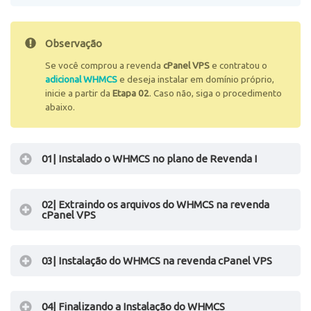
Observação
Se você comprou a revenda
cPanel VPS
e contratou o
adicional WHMCS
e deseja instalar em domínio próprio,
inicie a partir da
Etapa 02
. Caso não, siga o procedimento
abaixo.
01| Instalado o WHMCS no plano de Revenda I
02| Extraindo os arquivos do WHMCS na revenda
Realize o upload dos arquivos do seu
WHMCS
na
cPanel VPS
pasta
public_html
.
Logo em seguida acesse o caminho
03| Instalação do WHMCS na revenda cPanel VPS
seudominio.com.br/whmcs.
Inicie o processo de instalação, caso tenha dúvida
veja na
Etapa 03
, como instalar.
04| Finalizando a Instalação do WHMCS