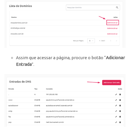
Assim que acessar a página, procure o botão “
Adicionar
Entrada
”.