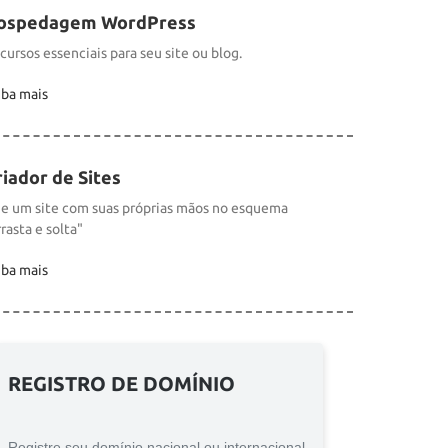
ospedagem WordPress
cursos essenciais para seu site ou blog.
iba mais
riador de Sites
ie um site com suas próprias mãos no esquema
rrasta e solta"
iba mais
REGISTRO DE DOMÍNIO
Registre seu domínio nacional ou internacional