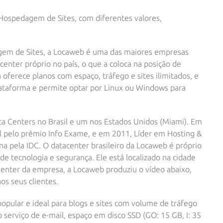
Hospedagem de Sites, com diferentes valores,
gem de Sites
, a Locaweb é uma das maiores empresas
center próprio no país, o que a coloca na posição de
ferece planos com espaço, tráfego e sites ilimitados, e
lataforma e permite optar por Linux ou Windows para
ta Centers no Brasil e um nos Estados Unidos (Miami). Em
il pelo prêmio Info Exame, e em 2011, Líder em Hosting &
ina pela IDC. O datacenter brasileiro da Locaweb é próprio
de tecnologia e segurança. Ele está localizado na cidade
Center da empresa, a Locaweb produziu o vídeo abaixo,
os seus clientes.
pular e ideal para blogs e sites com volume de tráfego
 serviço de e-mail, espaço em disco SSD (GO: 15 GB, I: 35