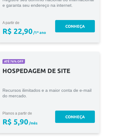
e garanta seu endereço na internet.
A partir de
CONHEÇA
R$ 22,90
/1º ano
ATÉ 76% OFF
HOSPEDAGEM DE SITE
Recursos ilimitados e a maior conta de e-mail
do mercado.
Planos a partir de
CONHEÇA
R$ 5,90
/mês