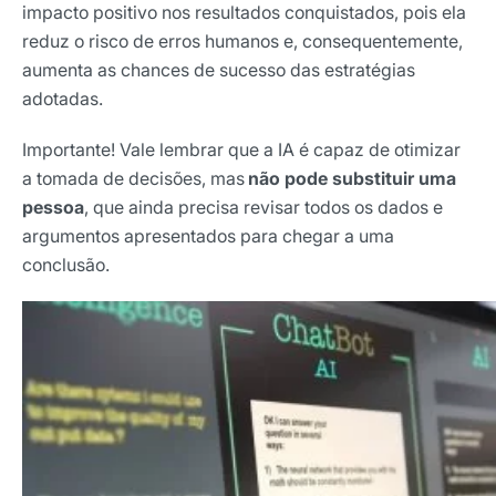
impacto positivo nos resultados conquistados, pois ela
reduz o risco de erros humanos e, consequentemente,
Selecione sua área de atuação
aumenta as chances de sucesso das estratégias
adotadas.
Importante! Vale lembrar que a IA é capaz de otimizar
*Ao assinar nossa newsletter, você concorda em receber
nossas comunicações e está de acordo com as nossas
a tomada de decisões, mas
não pode substituir uma
Políticas de Privacidade
pessoa
, que ainda precisa revisar todos os dados e
argumentos apresentados para chegar a uma
Assinar newsletter
conclusão.