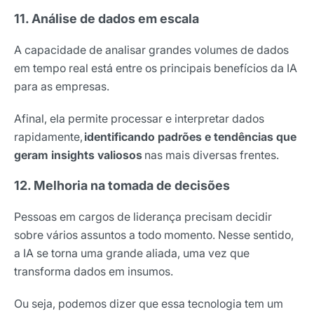
11. Análise de dados em escala
A capacidade de analisar grandes volumes de dados
em tempo real está entre os principais benefícios da IA
para as empresas.
Afinal, ela permite processar e interpretar dados
rapidamente,
identificando padrões e tendências que
geram insights valiosos
nas mais diversas frentes.
Receba os melhores insights da Locaweb
12. Melhoria na tomada de decisões
Tendências e materiais exclusivos do mercado
digital que valem a leitura.
Pessoas em cargos de liderança precisam decidir
sobre vários assuntos a todo momento. Nesse sentido,
Nome
a IA se torna uma grande aliada, uma vez que
transforma dados em insumos.
E-mail
Ou seja, podemos dizer que essa tecnologia tem um