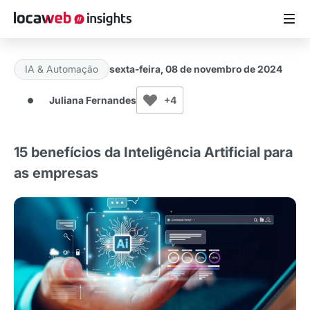
IA & Automação
sexta-feira, 08 de novembro de 2024
ARTIGOS
Juliana Fernandes
+4
MATERIAIS GRATUITOS
15 benefícios da Inteligência Artificial para
ESTUDOS
as empresas
CASES DE SUCESSO
LOCAWEB.COM.BR