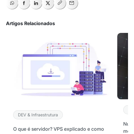
Artigos Relacionados
DE
DEV & Infraestrutura
Nuve
O que é servidor? VPS explicado e como
melh