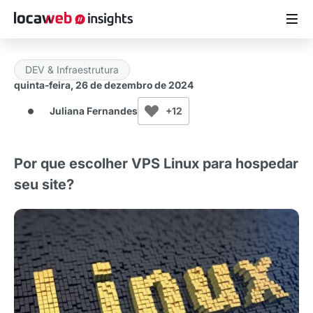
DEV & Infraestrutura
ARTIGOS
quinta-feira, 26 de dezembro de 2024
Juliana Fernandes
+12
MATERIAIS GRATUITOS
ESTUDOS
Por que escolher VPS Linux para hospedar
seu site?
CASES DE SUCESSO
LOCAWEB.COM.BR