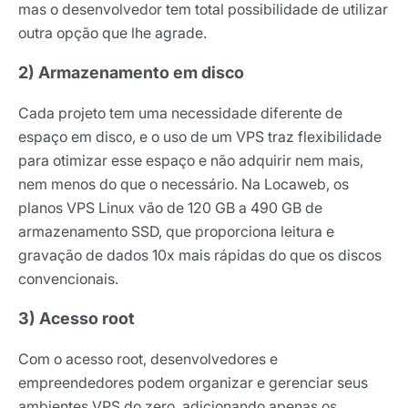
mas o desenvolvedor tem total possibilidade de utilizar
outra opção que lhe agrade.
Receba os melhores insights da Locaweb
2) Armazenamento em disco
Tendências e materiais exclusivos do mercado
digital que valem a leitura.
Cada projeto tem uma necessidade diferente de
Nome
espaço em disco, e o uso de um VPS traz flexibilidade
para otimizar esse espaço e não adquirir nem mais,
nem menos do que o necessário. Na Locaweb, os
E-mail
planos VPS Linux vão de 120 GB a 490 GB de
armazenamento SSD, que proporciona leitura e
gravação de dados 10x mais rápidas do que os discos
convencionais.
Selecione sua área de atuação
3) Acesso root
*Ao assinar nossa newsletter, você concorda em receber
Com o acesso root, desenvolvedores e
nossas comunicações e está de acordo com as nossas
empreendedores podem organizar e gerenciar seus
Políticas de Privacidade
ambientes VPS do zero, adicionando apenas os