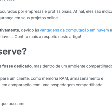
ocurados por empresas e profissionais. Afinal, eles são indi
gurança em seus projetos online.
ativamente
, devido às
vantagens da computação em nuvem
e
áveis. Confira mais a respeito neste artigo!
serve?
ights da Locaweb
e fosse dedicado
, mas dentro de um ambiente compartilhad
lusivos do mercado
 para um cliente, como memória RAM, armazenamento e
nho, em comparação com uma hospedagem compartilhada
is que buscam: