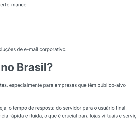
performance.
ão
cê concorda em receber
cordo com as nossas
Políticas
luções de e-mail corporativo.
wsletter
no Brasil?
ntes, especialmente para empresas que têm público-alvo
seja, o tempo de resposta do servidor para o usuário final.
a rápida e fluida, o que é crucial para lojas virtuais e servi