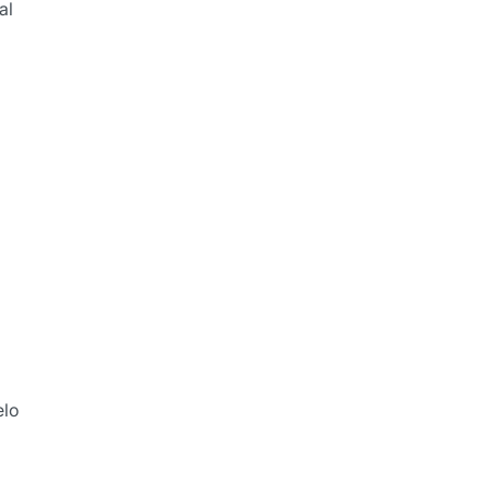
al
elo