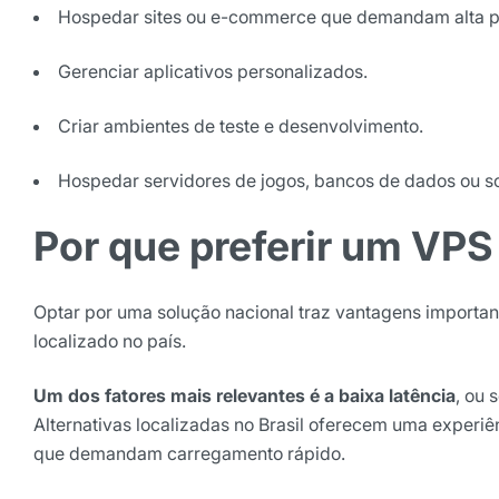
Hospedar sites ou e-commerce que demandam alta 
Selecione sua área de atuaç
Gerenciar aplicativos personalizados.
Criar ambientes de teste e desenvolvimento.
*Ao assinar nossa newsletter, vo
nossas comunicações e está de a
de Privacidade
Hospedar servidores de jogos, bancos de dados ou so
Assinar ne
Por que preferir um VPS 
Optar por uma solução nacional traz vantagens importa
localizado no país.
Um dos fatores mais relevantes é a baixa latência
, ou 
Alternativas localizadas no Brasil oferecem uma experiênci
que demandam carregamento rápido.