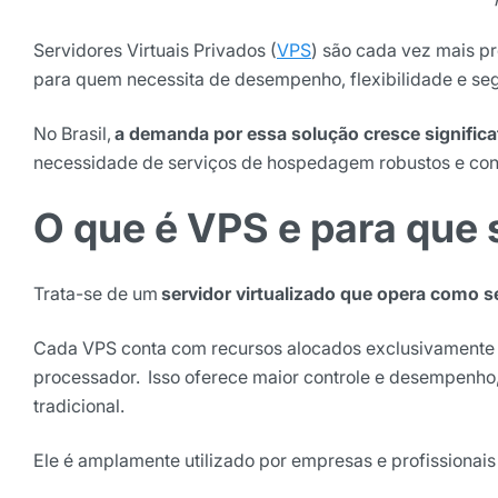
Servidores Virtuais Privados (
VPS
) são cada vez mais pr
para quem necessita de desempenho, flexibilidade e se
No Brasil,
a demanda por essa solução cresce signific
necessidade de serviços de hospedagem robustos e confi
O que é VPS e para que 
Receba os melhores ins
Trata-se de um
servidor virtualizado que opera como s
Tendências e materiais exc
digital que valem a leitura.
Cada VPS conta com recursos alocados exclusivamente
Nome
processador. Isso oferece maior controle e desempe
tradicional.
E-mail
Ele é amplamente utilizado por empresas e profissiona