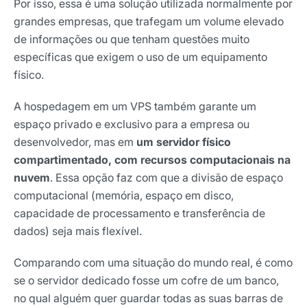
Por isso, essa é uma solução utilizada normalmente por
grandes empresas, que trafegam um volume elevado
de informações ou que tenham questões muito
específicas que exigem o uso de um equipamento
físico.
A hospedagem em um VPS também garante um
espaço privado e exclusivo para a empresa ou
desenvolvedor, mas em
um servidor físico
compartimentado, com recursos computacionais na
nuvem
. Essa opção faz com que a divisão de espaço
computacional (memória, espaço em disco,
capacidade de processamento e transferência de
dados) seja mais flexível.
Receba os melhores insights da Locaweb
Comparando com uma situação do mundo real, é como
se o servidor dedicado fosse um cofre de um banco,
Tendências e materiais exclusivos do mercado
digital que valem a leitura.
no qual alguém quer guardar todas as suas barras de