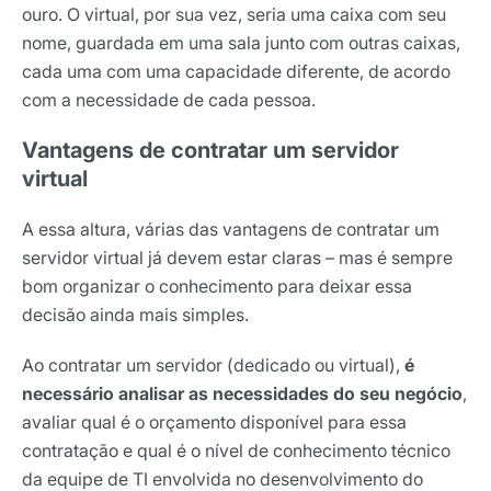
ouro. O virtual, por sua vez, seria uma caixa com seu
Nome
nome, guardada em uma sala junto com outras caixas,
cada uma com uma capacidade diferente, de acordo
com a necessidade de cada pessoa.
E-mail
Vantagens de contratar um servidor
virtual
Selecione sua área de atuação
A essa altura, várias das vantagens de contratar um
servidor virtual já devem estar claras – mas é sempre
*Ao assinar nossa newsletter, você concorda em receber
bom organizar o conhecimento para deixar essa
nossas comunicações e está de acordo com as nossas
decisão ainda mais simples.
Políticas de Privacidade
Ao contratar um servidor (dedicado ou virtual),
é
Assinar newsletter
necessário analisar as necessidades do seu negócio
,
avaliar qual é o orçamento disponível para essa
contratação e qual é o nível de conhecimento técnico
da equipe de TI envolvida no desenvolvimento do