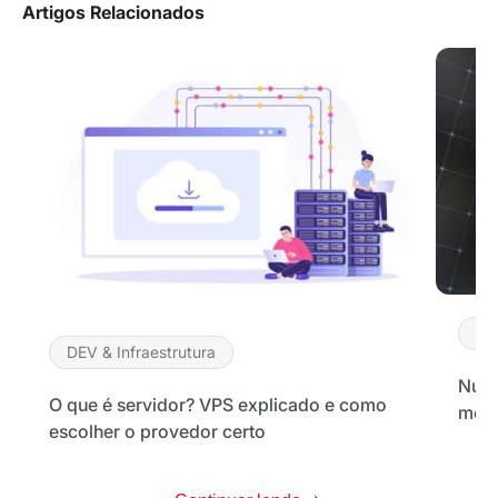
Artigos Relacionados
DE
DEV & Infraestrutura
Nuve
O que é servidor? VPS explicado e como
melh
escolher o provedor certo