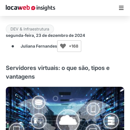
DEV & Infraestrutura
ARTIGOS
segunda-feira, 23 de dezembro de 2024
Juliana Fernandes
+168
MATERIAIS GRATUITOS
ESTUDOS
Servidores virtuais: o que são, tipos e
vantagens
CASES DE SUCESSO
LOCAWEB.COM.BR