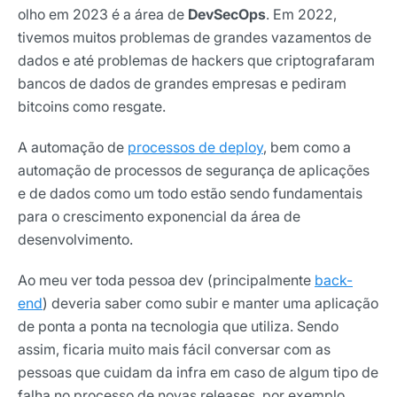
Selecione sua área de atuação
olho em 2023 é a área de
DevSecOps
. Em 2022,
tivemos muitos problemas de grandes vazamentos de
dados e até problemas de hackers que criptografaram
*Ao assinar nossa newsletter, você concorda em receber
bancos de dados de grandes empresas e pediram
nossas comunicações e está de acordo com as nossas
bitcoins como resgate.
Políticas de Privacidade
A automação de
processos de deploy
, bem como a
Assinar newsletter
automação de processos de segurança de aplicações
e de dados como um todo estão sendo fundamentais
para o crescimento exponencial da área de
desenvolvimento.
Ao meu ver toda pessoa dev (principalmente
back-
end
) deveria saber como subir e manter uma aplicação
de ponta a ponta na tecnologia que utiliza. Sendo
assim, ficaria muito mais fácil conversar com as
pessoas que cuidam da infra em caso de algum tipo de
falha no processo de novas releases, por exemplo.