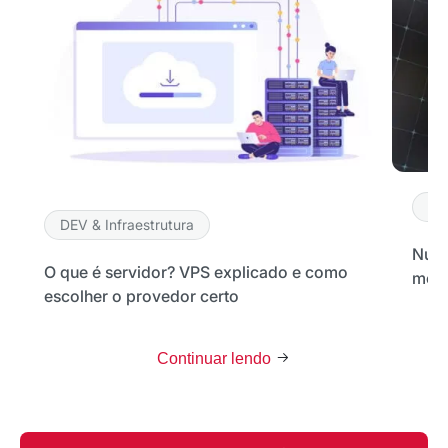
DE
DEV & Infraestrutura
Nuve
O que é servidor? VPS explicado e como
melh
escolher o provedor certo
Continuar lendo