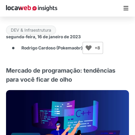
DEV & Infraestrutura
ARTIGOS
segunda-feira, 16 de janeiro de 2023
Rodrigo Cardoso (Pokemaobr)
+8
MATERIAIS GRATUITOS
ESTUDOS
Mercado de programação: tendências
para você ficar de olho
CASES DE SUCESSO
LOCAWEB.COM.BR