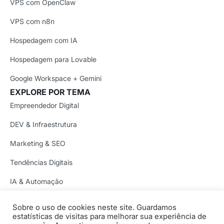
VPS com OpenClaw
VPS com n8n
Hospedagem com IA
Hospedagem para Lovable
Google Workspace + Gemini
EXPLORE POR TEMA
Empreendedor Digital
DEV & Infraestrutura
Marketing & SEO
Tendências Digitais
IA & Automação
Segurança Digital
Sobre o uso de cookies neste site. Guardamos
Copyright © 1997-2026 Locaweb Serviços de Internet S/A.
estatísticas de visitas para melhorar sua experiência de
Locaweb Serviços de Internet S/A • CNPJ/MF 02.351.877/0001-52.