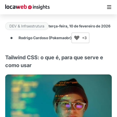
DEV & Infraestrutura
terça-feira, 10 de fevereiro de 2026
ARTIGOS
Rodrigo Cardoso (Pokemaobr)
+3
MATERIAIS GRATUITOS
Tailwind CSS: o que é, para que serve e
ESTUDOS
como usar
CASES DE SUCESSO
LOCAWEB.COM.BR