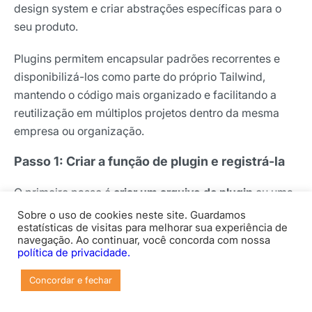
design system e criar abstrações específicas para o
seu produto.
Plugins permitem encapsular padrões recorrentes e
disponibilizá-los como parte do próprio Tailwind,
mantendo o código mais organizado e facilitando a
reutilização em múltiplos projetos dentro da mesma
empresa ou organização.
Passo 1: Criar a função de plugin e registrá-la
O primeiro passo é
criar um arquivo de plugin
ou uma
função de plugin dentro do tailwind.config.js.
Sobre o uso de cookies neste site. Guardamos
Normalmente, você
estatísticas de visitas para melhorar sua experiência de
navegação. Ao continuar, você concorda com nossa
importa require(‘tailwindcss/plugin’) e cria uma função
política de privacidade.
que recebe utilitários e adiciona novas classes ou
Concordar e fechar
componentes.