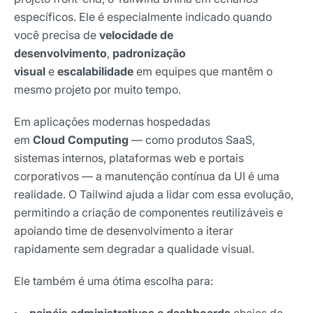
Nome
específicos. Ele é especialmente indicado quando
você precisa de
velocidade de
desenvolvimento
,
padronização
E-mail
visual
e
escalabilidade
em equipes que mantêm o
mesmo projeto por muito tempo.
Selecione sua área de atuação
Em aplicações modernas hospedadas
em
Cloud Computing
— como produtos SaaS,
sistemas internos, plataformas web e portais
corporativos — a manutenção contínua da UI é uma
*Ao assinar nossa newsletter, você concorda em receber
nossas comunicações e está de acordo com as nossas
realidade. O Tailwind ajuda a lidar com essa evolução,
Políticas de Privacidade
permitindo a criação de componentes reutilizáveis e
apoiando time de desenvolvimento a iterar
Assinar newsletter
rapidamente sem degradar a qualidade visual.
Ele também é uma ótima escolha para: