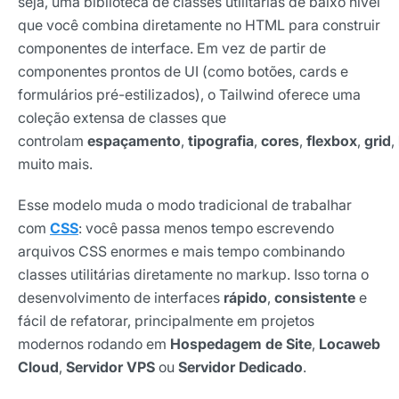
seja, uma biblioteca de classes utilitárias de baixo nível
que você combina diretamente no HTML para construir
componentes de interface. Em vez de partir de
componentes prontos de UI (como botões, cards e
formulários pré-estilizados), o Tailwind oferece uma
coleção extensa de classes que
controlam
espaçamento
,
tipografia
,
cores
,
flexbox
,
grid
,
muito mais.
Esse modelo muda o modo tradicional de trabalhar
com
CSS
: você passa menos tempo escrevendo
arquivos CSS enormes e mais tempo combinando
classes utilitárias diretamente no markup. Isso torna o
desenvolvimento de interfaces
rápido
,
consistente
e
fácil de refatorar, principalmente em projetos
modernos rodando em
Hospedagem de Site
,
Locaweb
Cloud
,
Servidor VPS
ou
Servidor Dedicado
.