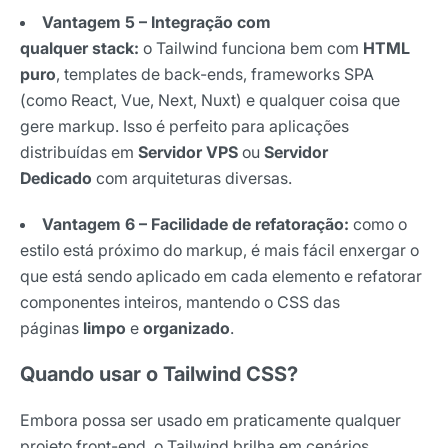
Vantagem 5 – Integração com
qualquer stack:
o Tailwind funciona bem com
HTML
puro
, templates de back-ends, frameworks SPA
(como React, Vue, Next, Nuxt) e qualquer coisa que
gere markup. Isso é perfeito para aplicações
distribuídas em
Servidor VPS
ou
Servidor
Dedicado
com arquiteturas diversas.
Vantagem 6 – Facilidade de refatoração:
como o
estilo está próximo do markup, é mais fácil enxergar o
que está sendo aplicado em cada elemento e refatorar
componentes inteiros, mantendo o CSS das
páginas
limpo
e
organizado
.
Quando usar o Tailwind CSS?
Receba os melhores insights da Locaweb
Tendências e materiais exclusivos do mercado
Embora possa ser usado em praticamente qualquer
digital que valem a leitura.
projeto front-end, o Tailwind brilha em cenários