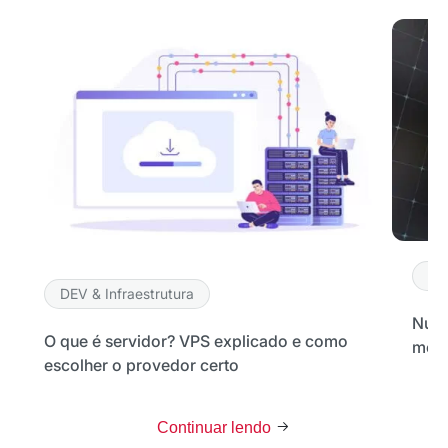
DE
DEV & Infraestrutura
Nuve
O que é servidor? VPS explicado e como
melh
escolher o provedor certo
Continuar lendo