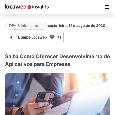
DEV & Infraestrutura
sexta-feira, 14 de agosto de 2020
ARTIGOS
Equipe Locaweb
+1
MATERIAIS GRATUITOS
Saiba Como Oferecer Desenvolvimento de
ESTUDOS
Aplicativos para Empresas
CASES DE SUCESSO
LOCAWEB.COM.BR