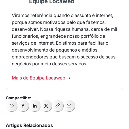
Equipe Locaweb
Receba os melhores insights da Locaweb
Tendências e materiais exclusivos do mercado
Viramos referência quando o assunto é internet,
digital que valem a leitura.
porque somos motivados pelo que fazemos:
desenvolver. Nossa riqueza humana, cerca de mil
Nome
funcionários, engrandece nosso portfólio de
serviços de internet. Existimos para facilitar o
desenvolvimento de pequenos e médios
E-mail
empreendedores que buscam o sucesso de seus
negócios por meio desses serviços.
Selecione sua área de atuação
Mais de Equipe Locaweb
*Ao assinar nossa newsletter, você concorda em receber
nossas comunicações e está de acordo com as nossas
Políticas de Privacidade
Assinar newsletter
Artigos Relacionados