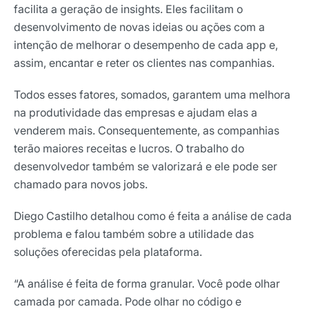
facilita a geração de insights. Eles facilitam o
desenvolvimento de novas ideias ou ações com a
Selecione sua área de atuação
intenção de melhorar o desempenho de cada app e,
assim, encantar e reter os clientes nas companhias.
Todos esses fatores, somados, garantem uma melhora
*Ao assinar nossa newsletter, você concorda em receber
nossas comunicações e está de acordo com as nossas
na produtividade das empresas e ajudam elas a
Políticas de Privacidade
venderem mais. Consequentemente, as companhias
terão maiores receitas e lucros. O trabalho do
Assinar newsletter
desenvolvedor também se valorizará e ele pode ser
chamado para novos jobs.
Diego Castilho detalhou como é feita a análise de cada
problema e falou também sobre a utilidade das
soluções oferecidas pela plataforma.
“A análise é feita de forma granular. Você pode olhar
camada por camada. Pode olhar no código
e