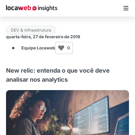
DEV & Infraestrutura
ARTIGOS
quarta-feira, 27 de fevereiro de 2019
Equipe Locaweb
0
MATERIAIS GRATUITOS
ESTUDOS
New relic: entenda o que você deve
analisar nos analytics
CASES DE SUCESSO
LOCAWEB.COM.BR