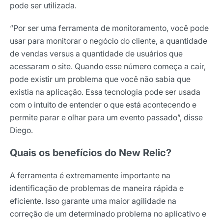
pode ser utilizada.
“Por ser uma ferramenta de monitoramento, você pode
usar para monitorar o negócio do cliente, a quantidade
de vendas versus a quantidade de usuários que
acessaram o site. Quando esse número começa a cair,
pode existir um problema que você não sabia que
existia na aplicação. Essa tecnologia pode ser usada
com o intuito de entender o que está acontecendo e
permite parar e olhar para um evento passado”, disse
Receba os melhores insights da Locaweb
Diego.
Tendências e materiais exclusivos do mercado
Quais os benefícios do New Relic?
digital que valem a leitura.
Nome
A ferramenta é extremamente importante na
identificação de problemas de maneira rápida e
eficiente. Isso garante uma maior agilidade na
E-mail
correção de um determinado problema no aplicativo e