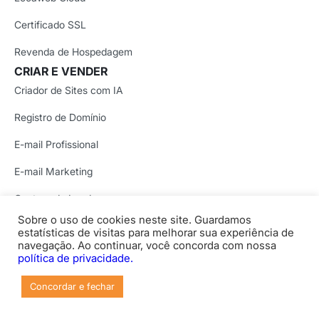
Certificado SSL
Revenda de Hospedagem
CRIAR E VENDER
Criador de Sites com IA
Registro de Domínio
E-mail Profissional
E-mail Marketing
Captura de Leads
SOLUÇÕES COM IA
Sobre o uso de cookies neste site. Guardamos
estatísticas de visitas para melhorar sua experiência de
VPS com OpenClaw
navegação. Ao continuar, você concorda com nossa
política de privacidade.
VPS com n8n
Concordar e fechar
Hospedagem com IA
Hospedagem para Lovable