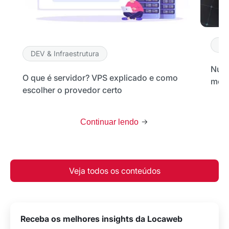
DE
DEV & Infraestrutura
Nuve
O que é servidor? VPS explicado e como
melh
escolher o provedor certo
Continuar lendo
Veja todos os conteúdos
Receba os melhores insights da Locaweb