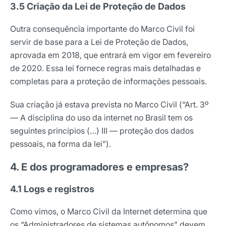
3.5 Criação da Lei de Proteção de Dados
Nome
Outra consequência importante do Marco Civil foi
servir de base para a Lei de Proteção de Dados,
E-mail
aprovada em 2018, que entrará em vigor em fevereiro
de 2020. Essa lei fornece regras mais detalhadas e
completas para a proteção de informações pessoais.
Selecione sua área de atuação
Sua criação já estava prevista no Marco Civil (“Art. 3º
— A disciplina do uso da internet no Brasil tem os
*Ao assinar nossa newsletter, você concorda em receber
seguintes princípios (…) III — proteção dos dados
nossas comunicações e está de acordo com as nossas
pessoais, na forma da lei”).
Políticas de Privacidade
4. E dos programadores e empresas?
Assinar newsletter
4.1 Logs e registros
Como vimos, o Marco Civil da Internet determina que
os “Administradores de sistemas autônomos” devem