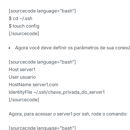
Selecione sua área de atuaç
[sourcecode language=”bash”]
$ cd ~/.ssh
$ touch config
[/sourcecode]
*Ao assinar nossa newsletter, vo
nossas comunicações e está de a
de Privacidade
Agora você deve definir os parâmetros de sua conexã
Assinar ne
[sourcecode language=”bash”]
Host server1
User usuario
HostName server1.com
IdentityFile ~/.ssh/chave_privada_do_server1
[/sourcecode]
Agora, para acessar o server1 por ssh, rode o comando:
[sourcecode language=”bash”]