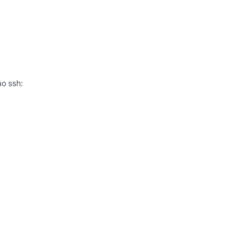
ão
cê concorda em receber
cordo com as nossas
Políticas
o ssh:
wsletter