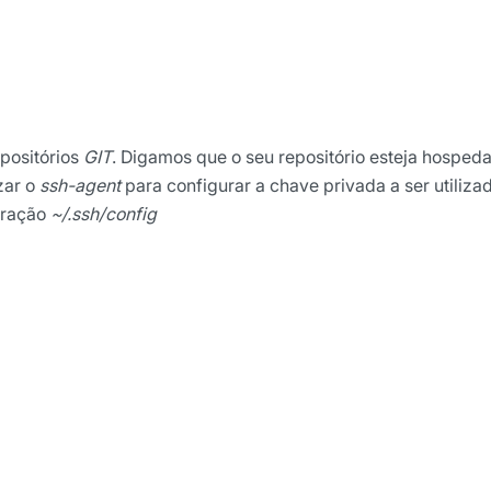
positórios
GIT
. Digamos que o seu repositório esteja hosped
izar o
ssh-agent
para configurar a chave privada a ser utiliza
uração
~/.ssh/config