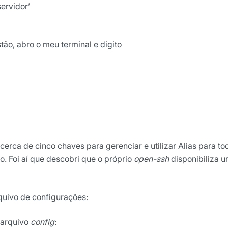
ervidor’
ão, abro o meu terminal e digito
ights da Locaweb
lusivos do mercado
rca de cinco chaves para gerenciar e utilizar Alias para to
o. Foi aí que descobri que o próprio
open-ssh
disponibiliza 
rquivo de configurações:
 arquivo
config
: