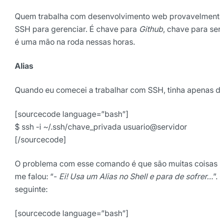
Quem trabalha com desenvolvimento web provavelmente
SSH para gerenciar. É chave para
Github
, chave para se
é uma mão na roda nessas horas.
Alias
Quando eu comecei a trabalhar com SSH, tinha apenas 
[sourcecode language=”bash”]
$ ssh -i ~/.ssh/chave_privada usuario@servidor
[/sourcecode]
O problema com esse comando é que são muitas coisas pr
me falou: “-
Ei! Usa um Alias no Shell e para de sofrer…
”
seguinte:
[sourcecode language=”bash”]