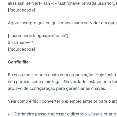
alias ssh_server1=’ssh -i ~/.ssh/chave_privada usuario@s
[/sourcecode]
Agora, sempre que eu quiser acessar o servidor em quest
[sourcecode language=”bash”]
$ ssh_server1
[/sourcecode]
Config file
Receba os melhores ins
Tendências e materiais exc
Eu costumo ser bem chato com organização. Hoje tenho ce
digital que valem a leitura.
não parecia ser o mais legal. Na verdade, estava bem fei
Nome
arquivo de configuração para gerenciar as chaves.
Veja como é fácil converter o exemplo anterior para o a
E-mail
O primeiro passo é acessar o diretório
~/.ssh
e criar o