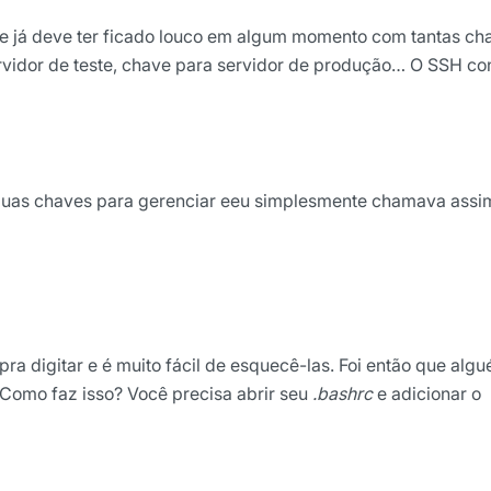
 já deve ter ficado louco em algum momento com tantas ch
rvidor de teste, chave para servidor de produção… O SSH co
duas chaves para gerenciar eeu simplesmente chamava assi
a digitar e é muito fácil de esquecê-las. Foi então que alg
. Como faz isso? Você precisa abrir seu
.bashrc
e adicionar o