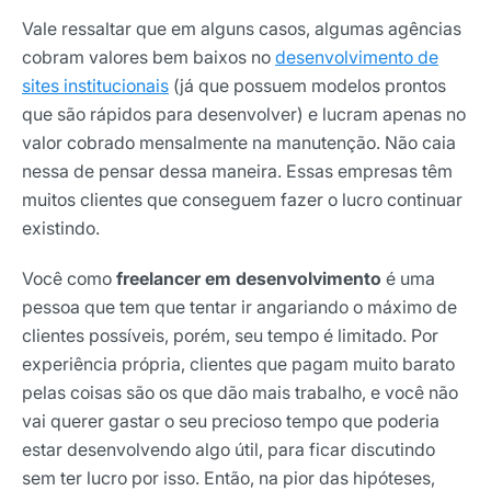
Vale ressaltar que em alguns casos, algumas agências
cobram valores bem baixos no
desenvolvimento de
sites institucionais
(já que possuem modelos prontos
que são rápidos para desenvolver) e lucram apenas no
valor cobrado mensalmente na manutenção. Não caia
Receba os melhores insights da Locaweb
nessa de pensar dessa maneira. Essas empresas têm
muitos clientes que conseguem fazer o lucro continuar
Tendências e materiais exclusivos do mercado
digital que valem a leitura.
existindo.
Nome
Você como
freelancer em desenvolvimento
é uma
pessoa que tem que tentar ir angariando o máximo de
clientes possíveis, porém, seu tempo é limitado. Por
E-mail
experiência própria, clientes que pagam muito barato
pelas coisas são os que dão mais trabalho, e você não
vai querer gastar o seu precioso tempo que poderia
Selecione sua área de atuação
estar desenvolvendo algo útil, para ficar discutindo
sem ter lucro por isso. Então, na pior das hipóteses,