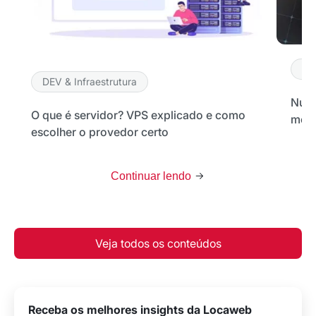
DE
DEV & Infraestrutura
Nuve
O que é servidor? VPS explicado e como
melh
escolher o provedor certo
Continuar lendo
Veja todos os conteúdos
Receba os melhores insights da Locaweb