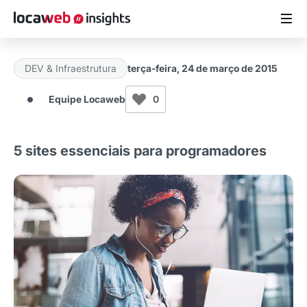
DEV & Infraestrutura
terça-feira, 24 de março de 2015
ARTIGOS
Equipe Locaweb
0
MATERIAIS GRATUITOS
5 sites essenciais para programadores
ESTUDOS
CASES DE SUCESSO
LOCAWEB.COM.BR