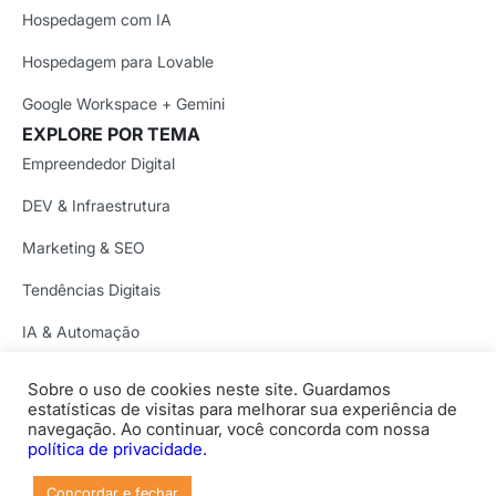
Hospedagem com IA
Hospedagem para Lovable
Google Workspace + Gemini
EXPLORE POR TEMA
Empreendedor Digital
DEV & Infraestrutura
Marketing & SEO
Tendências Digitais
IA & Automação
Segurança Digital
Sobre o uso de cookies neste site. Guardamos
Copyright © 1997-2026 Locaweb Serviços de Internet S/A.
estatísticas de visitas para melhorar sua experiência de
Locaweb Serviços de Internet S/A • CNPJ/MF 02.351.877/0001-52.
navegação. Ao continuar, você concorda com nossa
Rua Itapaiuna, 2434 São Paulo- SP CEP: 05707-001
política de privacidade.
Concordar e fechar