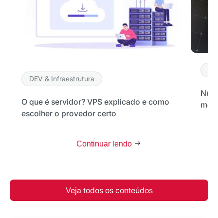
*Ao assinar nossa newsletter, você concorda em receber
nossas comunicações e está de acordo com as nossas
Políticas de Privacidade
Assinar newsletter
DE
DEV & Infraestrutura
Nuve
O que é servidor? VPS explicado e como
melh
escolher o provedor certo
Continuar lendo
Veja todos os conteúdos