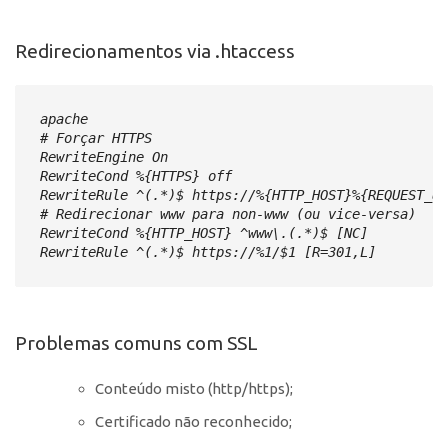
Redirecionamentos via .htaccess
apache

# Forçar HTTPS

RewriteEngine On

RewriteCond %{HTTPS} off

RewriteRule ^(.*)$ https://%{HTTP_HOST}%{REQUEST_UR
# Redirecionar www para non-www (ou vice-versa)

RewriteCond %{HTTP_HOST} ^www\.(.*)$ [NC]

RewriteRule ^(.*)$ https://%1/$1 [R=301,L]
Problemas comuns com SSL
Conteúdo misto (http/https);
Certificado não reconhecido;