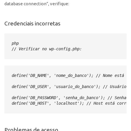
database connection”, verifique:
Credenciais incorretas
php
// Verificar no wp-config.php:
define('DB_NAME', 'nome_do_banco'); // Nome está co
define('DB_USER', 'usuario_do_banco'); // Usuário e
define('DB_PASSWORD', 'senha_do_banco'); // Senha e
define('DB_HOST', 'localhost'); // Host está corret
Problemas de acesso