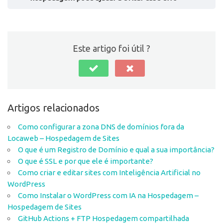
mensagem avisando que o site não pode ser
Este artigo foi útil ?
encontrado
contando com um bom
serviço de hospedagem
Outra possível causa está relacionada a problemas no
servidor DNS. Existem algumas situações em que
ele
pode estar inativo, sobrecarregado ou tendo
ecomendamos que você use servidores
problemas de conectividade
.
de Sistema de Nomes de Domínio confiáveis
Artigos relacionados
Como resultado, o navegador é impedido de obter a
Como configurar a zona DNS de domínios fora da
informação de endereço de IP necessária para acessar
Locaweb – Hospedagem de Sites
o domínio e, dessa forma, a mensagem de erro
O que é um Registro de Domínio e qual a sua importância?
aparece em sua tela.
O que é SSL e por que ele é importante?
Como criar e editar sites com Inteligência Artificial no
WordPress
Como Instalar o WordPress com IA na Hospedagem –
Hospedagem de Sites
corrigir
GitHub Actions + FTP Hospedagem compartilhada