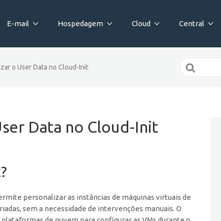
E-mail
Hospedagem
Cloud
Central
Search
izar o User Data no Cloud-Init
For
User Data no Cloud-Init
t?
rmite personalizar as instâncias de máquinas virtuais de
riadas, sem a necessidade de intervenções manuais. O
 plataformas de nuvem para configurar as VMs durante o