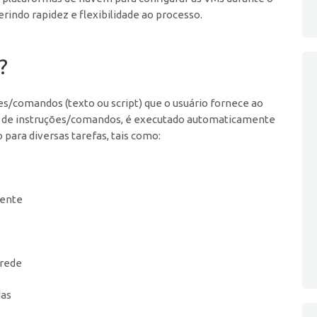
indo rapidez e flexibilidade ao processo.
?
s/comandos (texto ou script) que o usuário fornece ao
co de instruções/comandos, é executado automaticamente
o para diversas tarefas, tais como:
iente
 rede
das