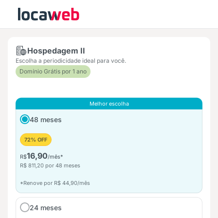
Hospedagem II
Escolha a periodicidade ideal para você.
Domínio Grátis por 1 ano
Melhor escolha
48 meses
72% OFF
16,90
R$
/mês*
R$ 811,20 por 48 meses
*Renove por R$ 44,90/mês
24 meses