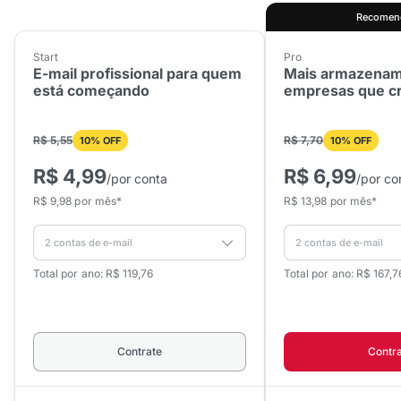
Recomen
Start
Pro
E-mail profissional para quem
Mais armazenam
está começando
empresas que c
R$ 5,55
R$ 7,70
10% OFF
10% OFF
R$ 4,99
R$ 6,99
/por conta
/por co
R$ 9,98 por mês*
R$ 13,98 por mês*
Total por ano: R$ 119,76
Total por ano: R$ 167,7
Contrate
Contr