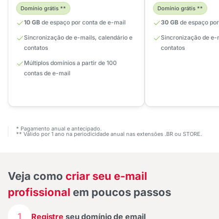
Domínio grátis **
Domínio grátis **
10 GB
de espaço por conta de e-mail
30 GB
de espaço por
Sincronização de e-mails, calendário e
Sincronização de e-m
contatos
contatos
Múltiplos domínios a partir de 100
contas de e-mail
* Pagamento anual e antecipado.
** Válido por 1 ano na periodicidade anual nas extensões .BR ou STORE.
Veja como
criar seu e-mail
profissional
em poucos passos
1
Registre
seu domínio de email