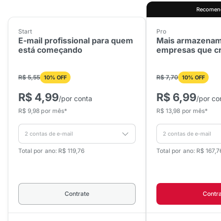
Recomen
Start
Pro
E-mail profissional para quem
Mais armazenam
está começando
empresas que c
R$ 5,55
R$ 7,70
10% OFF
10% OFF
R$ 4,99
R$ 6,99
/por conta
/por co
R$ 9,98 por mês*
R$ 13,98 por mês*
Total por ano: R$ 119,76
Total por ano: R$ 167,7
Contrate
Contr