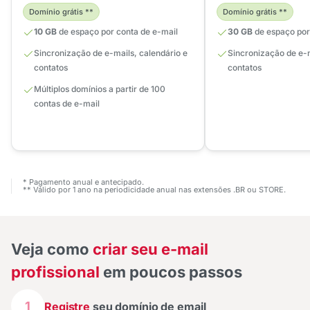
Domínio grátis **
Domínio grátis **
10 GB
de espaço por conta de e-mail
30 GB
de espaço por
Sincronização de e-mails, calendário e
Sincronização de e-m
contatos
contatos
Múltiplos domínios a partir de 100
contas de e-mail
* Pagamento anual e antecipado.
** Válido por 1 ano na periodicidade anual nas extensões .BR ou STORE.
Veja como
criar seu e-mail
profissional
em poucos passos
1
Registre
seu domínio de email