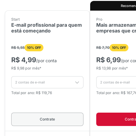
Recomen
Start
Pro
E-mail profissional para quem
Mais armazenam
está começando
empresas que c
R$ 5,55
R$ 7,70
10% OFF
10% OFF
R$ 4,99
R$ 6,99
/por conta
/por co
R$ 9,98 por mês*
R$ 13,98 por mês*
Total por ano: R$ 119,76
Total por ano: R$ 167,7
Contrate
Contr