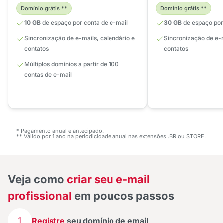
Domínio grátis **
Domínio grátis **
10 GB
de espaço por conta de e-mail
30 GB
de espaço por
Sincronização de e-mails, calendário e
Sincronização de e-m
contatos
contatos
Múltiplos domínios a partir de 100
contas de e-mail
* Pagamento anual e antecipado.
** Válido por 1 ano na periodicidade anual nas extensões .BR ou STORE.
Veja como
criar seu e-mail
profissional
em poucos passos
1
Registre
seu domínio de email