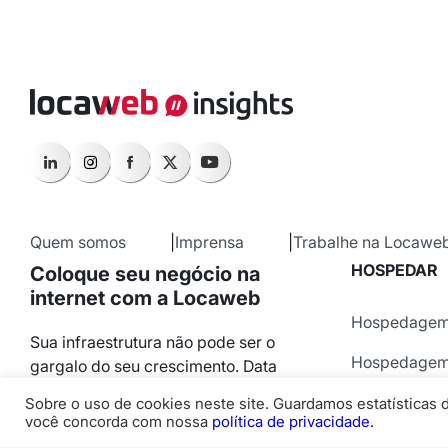
Quem somos
Imprensa
Trabalhe na Locawe
HOSPEDAR
Coloque seu negócio na
internet com a Locaweb
Hospedagem 
Sua infraestrutura não pode ser o
Hospedagem
gargalo do seu crescimento. Data
center próprio, Cloud e IA, tudo em
Servidor VP
Sobre o uso de cookies neste site. Guardamos estatísticas d
solo brasileiro.
você concorda com nossa
política de privacidade.
Locaweb Cl