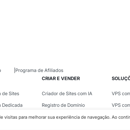
b
Programa de Afiliados
CRIAR E VENDER
SOLUÇÕ
de Sites
Criador de Sites com IA
VPS co
 Dedicada
Registro de Domínio
VPS com
S
E-mail Profissional
Hosped
e visitas para melhorar sua experiência de navegação. Ao conti
oud
E-mail Marketing
Hospeda