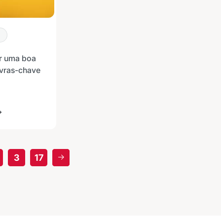
r uma boa
avras-chave
3
17