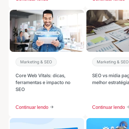
Receba os melhores ins
Tendências e materiais exc
digital que valem a leitura.
Nome
E-mail
Marketing & SEO
Marketing & SEO
Selecione sua área de atuaç
Core Web Vitals: dicas,
SEO vs mídia pag
ferramentas e impacto no
melhor estratégi
SEO
*Ao assinar nossa newsletter, vo
nossas comunicações e está de a
Continuar lendo
Continuar lendo
de Privacidade
Assinar ne