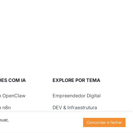
ES COM IA
EXPLORE POR TEMA
m OpenClaw
Empreendedor Digital
 n8n
DEV & Infraestrutura
agem com IA
Marketing & SEO
nuar,
Concordar e fechar
gem para Lovable
Tendências Digitais