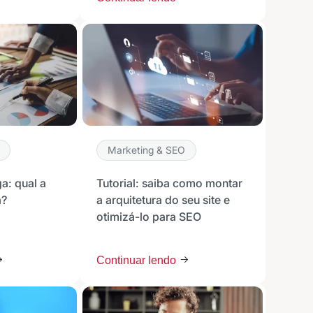
ights da Locaweb
lusivos do mercado
Marketing & SEO
ão
a: qual a
Tutorial: saiba como montar
a?
a arquitetura do seu site e
otimizá-lo para SEO
cê concorda em receber
cordo com as nossas
Políticas
Continuar lendo
wsletter